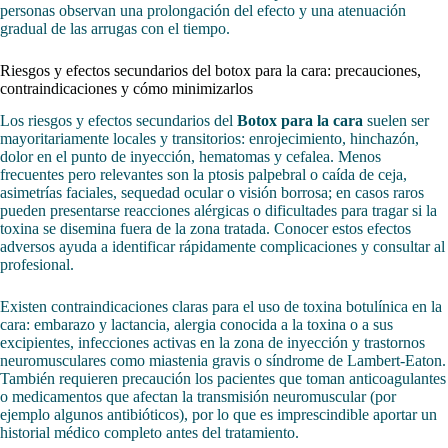
personas observan una prolongación del efecto y una atenuación
gradual de las arrugas con el tiempo.
Riesgos y efectos secundarios del botox para la cara: precauciones,
contraindicaciones y cómo minimizarlos
Los riesgos y efectos secundarios del
Botox para la cara
suelen ser
mayoritariamente locales y transitorios: enrojecimiento, hinchazón,
dolor en el punto de inyección, hematomas y cefalea. Menos
frecuentes pero relevantes son la ptosis palpebral o caída de ceja,
asimetrías faciales, sequedad ocular o visión borrosa; en casos raros
pueden presentarse reacciones alérgicas o dificultades para tragar si la
toxina se disemina fuera de la zona tratada. Conocer estos efectos
adversos ayuda a identificar rápidamente complicaciones y consultar al
profesional.
Existen contraindicaciones claras para el uso de toxina botulínica en la
cara: embarazo y lactancia, alergia conocida a la toxina o a sus
excipientes, infecciones activas en la zona de inyección y trastornos
neuromusculares como miastenia gravis o síndrome de Lambert-Eaton.
También requieren precaución los pacientes que toman anticoagulantes
o medicamentos que afectan la transmisión neuromuscular (por
ejemplo algunos antibióticos), por lo que es imprescindible aportar un
historial médico completo antes del tratamiento.