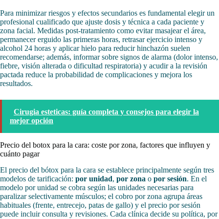
Para minimizar riesgos y efectos secundarios es fundamental elegir un
profesional cualificado que ajuste dosis y técnica a cada paciente y
zona facial. Medidas post‑tratamiento como evitar masajear el área,
permanecer erguido las primeras horas, retrasar ejercicio intenso y
alcohol 24 horas y aplicar hielo para reducir hinchazón suelen
recomendarse; además, informar sobre signos de alarma (dolor intenso,
fiebre, visión alterada o dificultad respiratoria) y acudir a la revisión
pactada reduce la probabilidad de complicaciones y mejora los
resultados.
Cirugia esteticas: guía completa y consejos para elegir la
mejor opción
Precio del botox para la cara: coste por zona, factores que influyen y
cuánto pagar
El precio del bótox para la cara se establece principalmente según tres
modelos de tarificación:
por unidad
,
por zona
o
por sesión
. En el
modelo por unidad se cobra según las unidades necesarias para
paralizar selectivamente músculos; el cobro por zona agrupa áreas
habituales (frente, entrecejo, patas de gallo) y el precio por sesión
puede incluir consulta y revisiones. Cada clínica decide su política, por