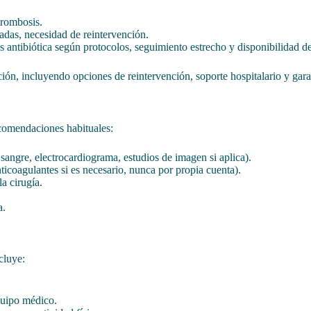
 trombosis.
eadas, necesidad de reintervención.
is antibiótica según protocolos, seguimiento estrecho y disponibilidad 
ón, incluyendo opciones de reintervención, soporte hospitalario y garan
comendaciones habituales:
e sangre, electrocardiograma, estudios de imagen si aplica).
icoagulantes si es necesario, nunca por propia cuenta).
a cirugía.
a.
cluye:
quipo médico.