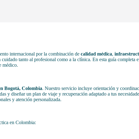
nto internacional por la combinación de
calidad médica
,
infraestru
cuidado tanto al profesional como a la clínica. En esta guía completa en
je médico.
 en Bogotá, Colombia
. Nuestro servicio incluye orientación y coordina
as y diseñar un plan de viaje y recuperación adaptado a tus necesidade
onales y atención personalizada.
áctica en Colombia: