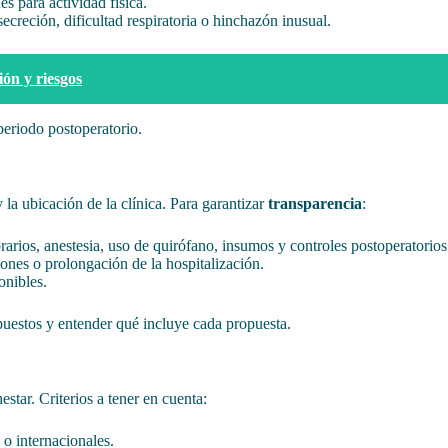
s para actividad física.
secreción, dificultad respiratoria o hinchazón inusual.
ón y riesgos
periodo postoperatorio.
 la ubicación de la clínica. Para garantizar
transparencia
:
arios, anestesia, uso de quirófano, insumos y controles postoperatorios
ones o prolongación de la hospitalización.
onibles.
uestos y entender qué incluye cada propuesta.
star. Criterios a tener en cuenta:
 o internacionales.