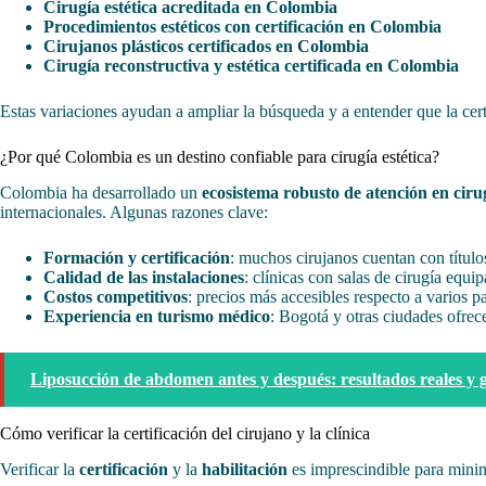
Cirugía estética acreditada en Colombia
Procedimientos estéticos con certificación en Colombia
Cirujanos plásticos certificados en Colombia
Cirugía reconstructiva y estética certificada en Colombia
Estas variaciones ayudan a ampliar la búsqueda y a entender que la certi
¿Por qué Colombia es un destino confiable para cirugía estética?
Colombia ha desarrollado un
ecosistema robusto de atención en cirug
internacionales. Algunas razones clave:
Formación y certificación
: muchos cirujanos cuentan con título
Calidad de las instalaciones
: clínicas con salas de cirugía equ
Costos competitivos
: precios más accesibles respecto a varios pa
Experiencia en turismo médico
: Bogotá y otras ciudades ofrec
Liposucción de abdomen antes y después: resultados reales y 
Cómo verificar la certificación del cirujano y la clínica
Verificar la
certificación
y la
habilitación
es imprescindible para minim