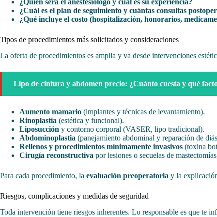
¿Quién será el anestesiólogo y cuál es su experiencia?
¿Cuál es el plan de seguimiento y cuántas consultas postoper
¿Qué incluye el costo (hospitalización, honorarios, medicame
Tipos de procedimientos más solicitados y consideraciones
La oferta de procedimientos es amplia y va desde intervenciones estéti
Lipo de cintura y abdomen precio: ¿Cuánto cuesta y qué fact
Aumento mamario
(implantes y técnicas de levantamiento).
Rinoplastia
(estética y funcional).
Liposucción
y contorno corporal (VASER, lipo tradicional).
Abdominoplastia
(panejamiento abdominal y reparación de diást
Rellenos y procedimientos mínimamente invasivos
(toxina bot
Cirugía reconstructiva
por lesiones o secuelas de mastectomías
Para cada procedimiento, la
evaluación preoperatoria
y la explicación
Riesgos, complicaciones y medidas de seguridad
Toda intervención tiene riesgos inherentes. Lo responsable es que te i