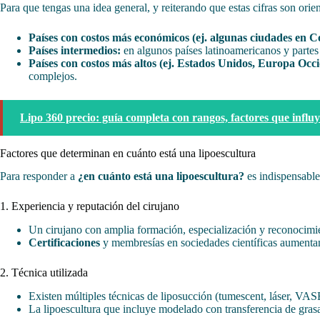
Para que tengas una idea general, y reiterando que estas cifras son orien
Países con costos más económicos (ej. algunas ciudades en 
Países intermedios:
en algunos países latinoamericanos y partes
Países con costos más altos (ej. Estados Unidos, Europa Occi
complejos.
Lipo 360 precio: guía completa con rangos, factores que infl
Factores que determinan en cuánto está una lipoescultura
Para responder a
¿en cuánto está una lipoescultura?
es indispensable
1. Experiencia y reputación del cirujano
Un cirujano con amplia formación, especialización y reconocimien
Certificaciones
y membresías en sociedades científicas aumentan 
2. Técnica utilizada
Existen múltiples técnicas de liposucción (tumescent, láser, VASE
La lipoescultura que incluye modelado con transferencia de grasa 