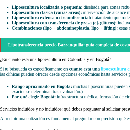
Lipoescultura localizada o pequeña:
diseñada para zonas redu
Lipoescultura clásica (varias áreas):
intervención de alcance m
Lipoescultura extensa o circumferencial:
tratamiento que rodea
Lipoescultura con transferencia de grasa (ej. glúteos):
incluye
Combinaciones (lipo + abdominoplastia, lipo + lifting):
estas 
Lipotransferencia precio Barranquilla: guía completa de costo
¿En cuanto esta una lipoescultura en Colombia y en Bogotá?
Si tu búsqueda es específicamente
en cuanto esta una
lipoescultura 
las clínicas pueden ofrecer desde opciones económicas hasta servicios 
Rango aproximado en Bogotá:
muchas lipoesculturas pueden si
exactos se determinan tras evaluación.)
Por qué elegir Bogotá:
infraestructura médica, formación de ciru
Servicios incluidos y no incluidos: qué debes preguntar al solicitar pre
Al recibir una cotización es fundamental preguntar con precisión qué es