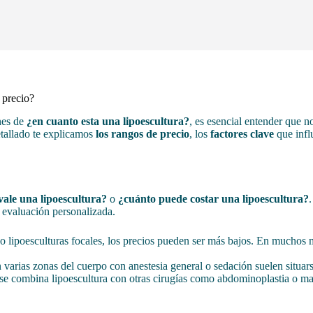
 precio?
nes de
¿en cuanto esta una lipoescultura?
, es esencial entender que n
detallado te explicamos
los rangos de precio
, los
factores clave
que infl
vale una lipoescultura?
o
¿cuánto puede costar una lipoescultura?
 evaluación personalizada.
o lipoesculturas focales, los precios pueden ser más bajos. En muchos 
varias zonas del cuerpo con anestesia general o sedación suelen situars
e combina lipoescultura con otras cirugías como abdominoplastia o mam