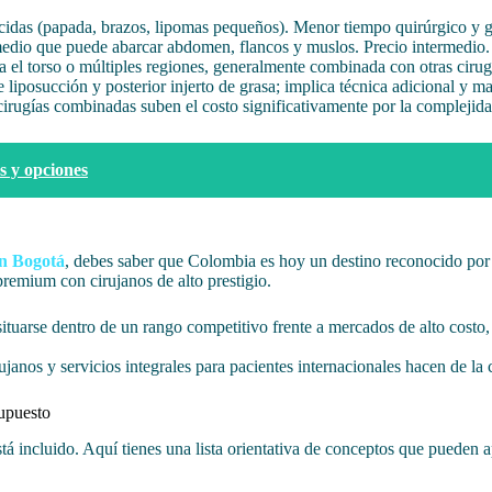
cidas (papada, brazos, lipomas pequeños). Menor tiempo quirúrgico y g
edio que puede abarcar abdomen, flancos y muslos. Precio intermedio.
 el torso o múltiples regiones, generalmente combinada con otras cirug
 liposucción y posterior injerto de grasa; implica técnica adicional y m
cirugías combinadas suben el costo significativamente por la complejida
s y opciones
en Bogotá
, debes saber que Colombia es hoy un destino reconocido po
premium con cirujanos de alto prestigio.
tuarse dentro de un rango competitivo frente a mercados de alto costo, 
janos y servicios integrales para pacientes internacionales hacen de la
supuesto
tá incluido. Aquí tienes una lista orientativa de conceptos que pueden 