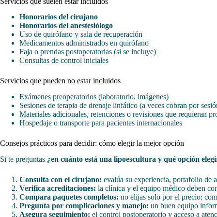
Servicios que suelen estar incluidos
Honorarios del cirujano
Honorarios del anestesiólogo
Uso de quirófano y sala de recuperación
Medicamentos administrados en quirófano
Faja o prendas postoperatorias (si se incluye)
Consultas de control iniciales
Servicios que pueden no estar incluidos
Exámenes preoperatorios (laboratorio, imágenes)
Sesiones de terapia de drenaje linfático (a veces cobran por sesió
Materiales adicionales, retenciones o revisiones que requieran p
Hospedaje o transporte para pacientes internacionales
Consejos prácticos para decidir: cómo elegir la mejor opción
Si te preguntas
¿en cuánto está una lipoescultura y qué opción elegi
Consulta con el cirujano:
evalúa su experiencia, portafolio de a
Verifica acreditaciones:
la clínica y el equipo médico deben con
Compara paquetes completos:
no elijas solo por el precio; co
Pregunta por complicaciones y manejo:
un buen equipo inform
Asegura seguimiento:
el control postoperatorio y acceso a aten