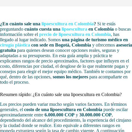
¿En cuánto sale una
lipoescultura en Colombia
?
Si te estás
preguntando
cuánto cuesta una
lipoescultura
en Colombia
o buscas
información sobre el
precio de lipoescultura en Colombia
, has
llegado al lugar indicado. Somos
una página de turismo médico en
cirugía plástica
con sede en Bogotá, Colombia
y ofrecemos
asesoría
gratuita
para quienes desean conocer opciones reales, seguras y
adaptadas a su presupuesto. En esta guía amplia y práctica te
explicamos rangos de precio aproximados, factores que influyen en el
costo, diferencias por ciudad, el desglose de lo que realmente pagas y
consejos para elegir el mejor equipo médico. También te contamos por
qué, dentro de las opciones,
somos los mejores
para acompañarte en
todo el proceso.
Resumen rápido: ¿En cuánto sale una lipoescultura en Colombia?
Los precios pueden variar mucho según varios factores. En términos
generales, el
costo de una lipoescultura en Colombia
puede oscilar
aproximadamente entre
6.000.000 COP
y
30.000.000 COP
,
dependiendo del alcance del procedimiento, la experiencia del cirujano
y la ciudad donde se realice. Esto equivale a diferentes rangos en
moneda extranjera según la tasa de cambio vigente. A continuación