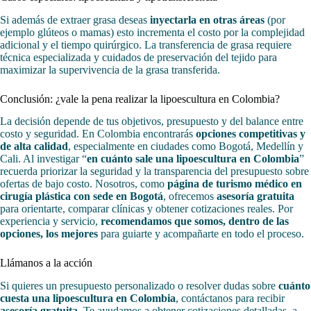
Si además de extraer grasa deseas
inyectarla en otras áreas
(por
ejemplo glúteos o mamas) esto incrementa el costo por la complejidad
adicional y el tiempo quirúrgico. La transferencia de grasa requiere
técnica especializada y cuidados de preservación del tejido para
maximizar la supervivencia de la grasa transferida.
Conclusión: ¿vale la pena realizar la lipoescultura en Colombia?
La decisión depende de tus objetivos, presupuesto y del balance entre
costo y seguridad. En Colombia encontrarás
opciones competitivas y
de alta calidad
, especialmente en ciudades como Bogotá, Medellín y
Cali. Al investigar “
en cuánto sale una lipoescultura en Colombia
”
recuerda priorizar la seguridad y la transparencia del presupuesto sobre
ofertas de bajo costo. Nosotros, como
página de turismo médico en
cirugía plástica con sede en Bogotá
, ofrecemos
asesoría gratuita
para orientarte, comparar clínicas y obtener cotizaciones reales. Por
experiencia y servicio,
recomendamos que somos, dentro de las
opciones, los mejores
para guiarte y acompañarte en todo el proceso.
Llámanos a la acción
Si quieres un presupuesto personalizado o resolver dudas sobre
cuánto
cuesta una lipoescultura en Colombia
, contáctanos para recibir
asesoría gratuita
. Te ayudamos a obtener cotizaciones detalladas, a