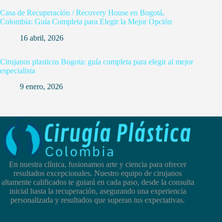
Casa de Recuperación / Recovery House en Bogotá,
Colombia: Guía Completa para Elegir la Mejor Opción
16 abril, 2026
Cirujanos plasticos Bogota: guía completa para elegir al mejor
especialista
9 enero, 2026
En nuestra clínica, fusionamos arte y ciencia para ofrecer
resultados excepcionales. Nuestro equipo de cirujanos
altamente calificados te guiará en cada paso, desde la consulta
inicial hasta la recuperación, asegurando una experiencia
personalizada y resultados que superan tus expectativas.