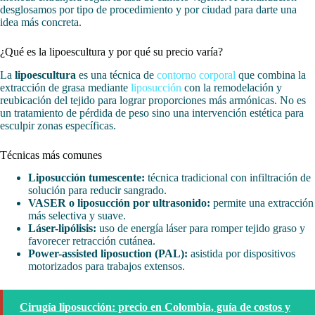
desglosamos por tipo de procedimiento y por ciudad para darte una
idea más concreta.
¿Qué es la lipoescultura y por qué su precio varía?
La
lipoescultura
es una técnica de
contorno corporal
que combina la
extracción de grasa mediante
liposucción
con la remodelación y
reubicación del tejido para lograr proporciones más armónicas. No es
un tratamiento de pérdida de peso sino una intervención estética para
esculpir zonas específicas.
Técnicas más comunes
Liposucción tumescente:
técnica tradicional con infiltración de
solución para reducir sangrado.
VASER o liposucción por ultrasonido:
permite una extracción
más selectiva y suave.
Láser-lipólisis:
uso de energía láser para romper tejido graso y
favorecer retracción cutánea.
Power-assisted liposuction (PAL):
asistida por dispositivos
motorizados para trabajos extensos.
Cirugía liposucción: precio en Colombia, guía de costos y