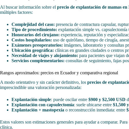
Al buscar información sobre el
precio de explantación de mamas en
múltiples factores:
Complejidad del caso:
presencia de contractura capsular, ruptur
Tipo de procedimiento:
explantación simple vs. capsulectomía t
Honorarios del cirujano:
experiencia, reputación y especializac
Costos hospitalarios:
uso de quirófano, tiempo de cirugía, anest
Exámenes preoperatorios:
imágenes, laboratorio y consultas pr
Ubicación geográfica:
clínicas en grandes ciudades o centros p
Necesidad de viajes y alojamiento:
para pacientes que viajan de
Servicios complementarios:
consultas de seguimiento, fajas post
Rangos aproximados: precios en Ecuador y comparativa regional
A modo orientativo y sin carácter definitivo, los
precios de explanta
imprescindible una valoración personalizada:
Explantación simple
: puede oscilar entre
$900 y $2,500 USD
d
Explantación con capsulectomía
: suele ubicarse entre
$1,500 
Explantación + mastopexia
o reconstrucción inmediata: entre
$
Estos valores son estimaciones generales para ayudar a comparar. Para
clínica.