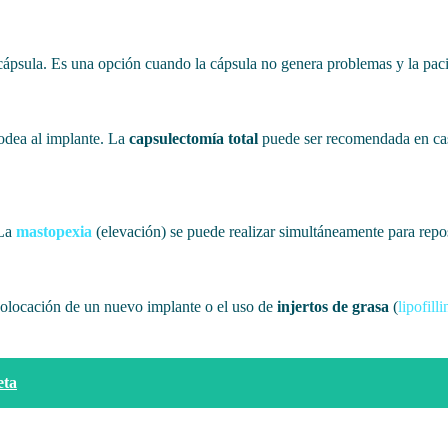
cápsula. Es una opción cuando la cápsula no genera problemas y la paci
rodea al implante. La
capsulectomía total
puede ser recomendada en cas
 La
mastopexia
(elevación) se puede realizar simultáneamente para repos
colocación de un nuevo implante o el uso de
injertos de grasa
(
lipofilli
eta