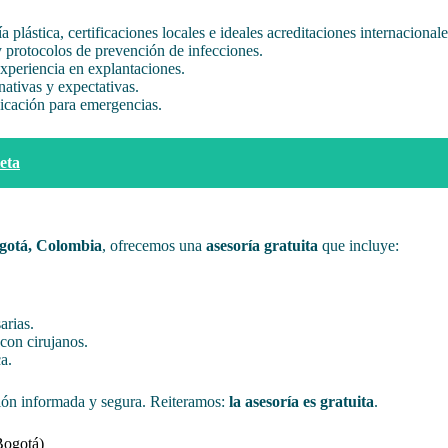
 plástica, certificaciones locales e ideales acreditaciones internacionale
 protocolos de prevención de infecciones.
xperiencia en explantaciones.
rnativas y expectativas.
nicación para emergencias.
eta
ogotá, Colombia
, ofrecemos una
asesoría gratuita
que incluye:
arias.
 con cirujanos.
a.
sión informada y segura. Reiteramos:
la asesoría es gratuita
.
Bogotá)