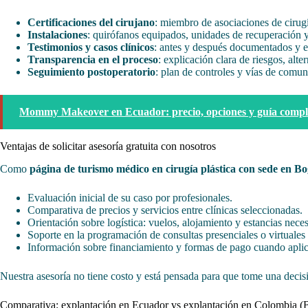
Certificaciones del cirujano
: miembro de asociaciones de cirugía
Instalaciones
: quirófanos equipados, unidades de recuperación y
Testimonios y casos clínicos
: antes y después documentados y e
Transparencia en el proceso
: explicación clara de riesgos, alte
Seguimiento postoperatorio
: plan de controles y vías de comu
Mommy Makeover en Ecuador: precio, opciones y guía compl
Ventajas de solicitar asesoría gratuita con nosotros
Como
página de turismo médico en cirugía plástica con sede en B
Evaluación inicial de su caso por profesionales.
Comparativa de precios y servicios entre clínicas seleccionadas.
Orientación sobre logística: vuelos, alojamiento y estancias neces
Soporte en la programación de consultas presenciales o virtuales
Información sobre financiamiento y formas de pago cuando aplic
Nuestra asesoría no tiene costo y está pensada para que tome una deci
Comparativa: explantación en Ecuador vs explantación en Colombia (