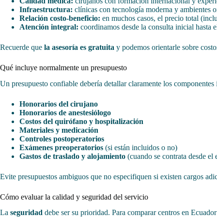
Calidad médica:
cirujanos con formación internacional y experi
Infraestructura:
clínicas con tecnología moderna y ambientes or
Relación costo-beneficio:
en muchos casos, el precio total (incl
Atención integral:
coordinamos desde la consulta inicial hasta e
Recuerde que
la asesoría es gratuita
y podemos orientarle sobre costos
Qué incluye normalmente un presupuesto
Un presupuesto confiable debería detallar claramente los componentes i
Honorarios del cirujano
Honorarios de anestesiólogo
Costos del quirófano y hospitalización
Materiales y medicación
Controles postoperatorios
Exámenes preoperatorios
(si están incluidos o no)
Gastos de traslado y alojamiento
(cuando se contrata desde el e
Evite presupuestos ambiguos que no especifiquen si existen cargos adi
Cómo evaluar la calidad y seguridad del servicio
La
seguridad
debe ser su prioridad. Para comparar centros en Ecuador