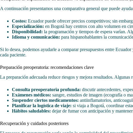
A continuación presentamos una comparativa general que puede ayudarl
Costos:
Ecuador puede ofrecer precios competitivos; sin embargo,
Especialización:
en Bogotá hay centros con alto volumen en cirug
Disponibilidad:
la programación y tiempos de espera varían. Alg
Idioma y comunicación:
para hispanohablantes la comunicación 
Si lo desea, podemos ayudarle a comparar presupuestos entre Ecuador 
cada paciente.
Preparación preoperatoria: recomendaciones clave
La preparación adecuada reduce riesgos y mejora resultados. Algunas 
Consulta preoperatoria profunda:
discutir antecedentes, expec
Exámenes médicos:
sangre, estudios de imagen (ecografía o ma
Suspender ciertos medicamentos:
antiinflamatorios, anticoagu
Planificar la logística de viaje:
si viaja a Bogotá, coordinar est
Hábitos saludables:
dejar de fumar con anticipación y mantener 
Recuperación y cuidados posteriores