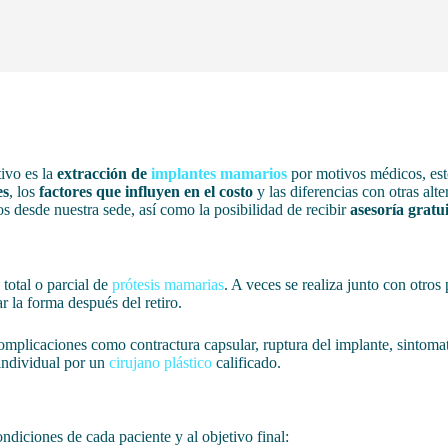
ivo es la
extracción de
implantes mamarios
por motivos médicos, esté
es
, los
factores que influyen en el costo
y las diferencias con otras alt
 desde nuestra sede, así como la posibilidad de recibir
asesoría gratu
 total o parcial de
prótesis mamarias
. A veces se realiza junto con otr
r la forma después del retiro.
complicaciones como contractura capsular, ruptura del implante, sintomat
 individual por un
cirujano plástico
calificado.
ondiciones de cada paciente y al objetivo final: