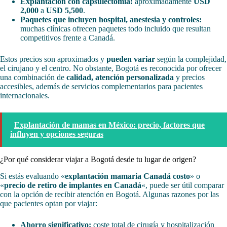
Explantación con capsulectomía:
aproximadamente
USD
2,000
a
USD 5,500
.
Paquetes que incluyen hospital, anestesia y controles:
muchas clínicas ofrecen paquetes todo incluido que resultan
competitivos frente a Canadá.
Estos precios son aproximados y
pueden variar
según la complejidad,
el cirujano y el centro. No obstante, Bogotá es reconocida por ofrecer
una combinación de
calidad, atención personalizada
y precios
accesibles, además de servicios complementarios para pacientes
internacionales.
Explantación de mamas en México: precio, factores que
influyen y opciones seguras
¿Por qué considerar viajar a Bogotá desde tu lugar de origen?
Si estás evaluando «
explantación mamaria Canadá costo
» o
«
precio de retiro de implantes en Canadá
«, puede ser útil comparar
con la opción de recibir atención en Bogotá. Algunas razones por las
que pacientes optan por viajar:
Ahorro significativo:
coste total de cirugía y hospitalización