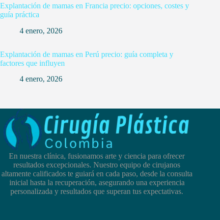
Explantación de mamas en Francia precio: opciones, costes y
guía práctica
4 enero, 2026
Explantación de mamas en Perú precio: guía completa y
factores que influyen
4 enero, 2026
En nuestra clínica, fusionamos arte y ciencia para ofrecer
resultados excepcionales. Nuestro equipo de cirujanos
altamente calificados te guiará en cada paso, desde la consulta
inicial hasta la recuperación, asegurando una experiencia
personalizada y resultados que superan tus expectativas.