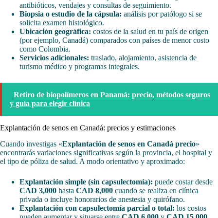
antibióticos, vendajes y consultas de seguimiento.
Biopsia o estudio de la cápsula:
análisis por patólogo si se
solicita examen histológico.
Ubicación geográfica:
costos de la salud en tu país de origen
(por ejemplo, Canadá) comparados con países de menor costo
como Colombia.
Servicios adicionales:
traslado, alojamiento, asistencia de
turismo médico y programas integrales.
Retiro de biopolímeros en Panamá: precio, métodos seguros
y guía para elegir clínica
Explantación de senos en Canadá: precios y estimaciones
Cuando investigas «
Explantación de senos en Canadá precio
»
encontrarás variaciones significativas según la provincia, el hospital y
el tipo de póliza de salud. A modo orientativo y aproximado:
Explantación simple (sin capsulectomía):
puede costar desde
CAD 3,000
hasta
CAD 8,000
cuando se realiza en clínica
privada o incluye honorarios de anestesia y quirófano.
Explantación con capsulectomía parcial o total:
los costos
pueden aumentar y situarse entre
CAD 6,000
y
CAD 15,000
,