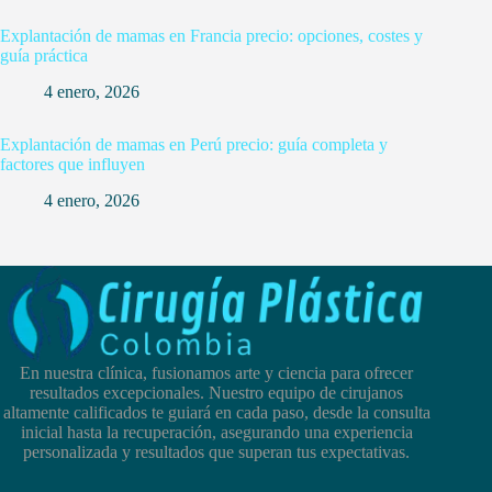
Explantación de mamas en Francia precio: opciones, costes y
guía práctica
4 enero, 2026
Explantación de mamas en Perú precio: guía completa y
factores que influyen
4 enero, 2026
En nuestra clínica, fusionamos arte y ciencia para ofrecer
resultados excepcionales. Nuestro equipo de cirujanos
altamente calificados te guiará en cada paso, desde la consulta
inicial hasta la recuperación, asegurando una experiencia
personalizada y resultados que superan tus expectativas.