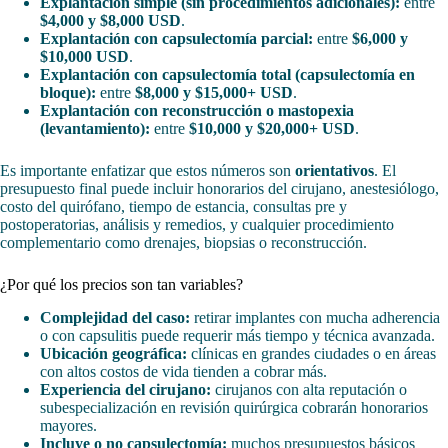
Explantación simple (sin procedimientos adicionales):
entre
$4,000 y $8,000 USD
.
Explantación con capsulectomía parcial:
entre
$6,000 y
$10,000 USD
.
Explantación con capsulectomía total (capsulectomía en
bloque):
entre
$8,000 y $15,000+ USD
.
Explantación con reconstrucción o mastopexia
(levantamiento):
entre
$10,000 y $20,000+ USD
.
Es importante enfatizar que estos números son
orientativos
. El
presupuesto final puede incluir honorarios del cirujano, anestesiólogo,
costo del quirófano, tiempo de estancia, consultas pre y
postoperatorias, análisis y remedios, y cualquier procedimiento
complementario como drenajes, biopsias o reconstrucción.
¿Por qué los precios son tan variables?
Complejidad del caso:
retirar implantes con mucha adherencia
o con capsulitis puede requerir más tiempo y técnica avanzada.
Ubicación geográfica:
clínicas en grandes ciudades o en áreas
con altos costos de vida tienden a cobrar más.
Experiencia del cirujano:
cirujanos con alta reputación o
subespecialización en revisión quirúrgica cobrarán honorarios
mayores.
Incluye o no capsulectomía:
muchos presupuestos básicos