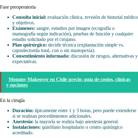
Fase preoperatoria
Consulta inicial:
evaluación clínica, revisión de historial médico
y objetivos.
Exámenes:
sangre, estudios por imagen (ecografía o
mamografía según indicación), pruebas de función y cualquier
estudio solicitado por el cirujano.
Plan quirúrgico:
decidir técnica (explantación simple vs.
capsulectomía total, con o sin mastopexia).
Consentimiento informado:
discusión de riesgos, alternativas y
expectativas.
Mommy Makeover en Chile precio: guía de costos, clínicas
y opciones
En la cirugía
Duración:
típicamente entre 1 y 3 horas, pero puede extenderse
si se realizan procedimientos adicionales.
Anestesia:
la mayoría se realiza bajo anestesia general.
Instalaciones:
quirófano hospitalario o centro quirúrgico
acreditado.