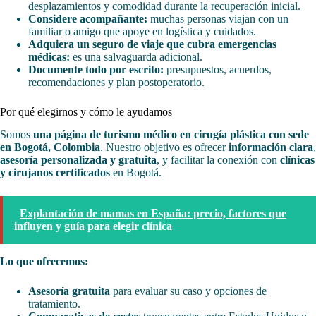
desplazamientos y comodidad durante la recuperación inicial.
Considere acompañante:
muchas personas viajan con un
familiar o amigo que apoye en logística y cuidados.
Adquiera un seguro de viaje que cubra emergencias
médicas:
es una salvaguarda adicional.
Documente todo por escrito:
presupuestos, acuerdos,
recomendaciones y plan postoperatorio.
Por qué elegirnos y cómo le ayudamos
Somos
una página de turismo médico en cirugía plástica con sede
en Bogotá, Colombia
. Nuestro objetivo es ofrecer
información clara
,
asesoría personalizada y gratuita
, y facilitar la conexión con
clínicas
y cirujanos certificados
en Bogotá.
Explantación de mamas en España: precio, factores que
influyen y guía para elegir clínica
Lo que ofrecemos:
Asesoría gratuita
para evaluar su caso y opciones de
tratamiento.