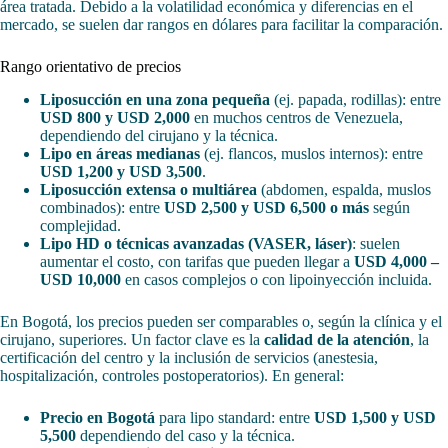
área tratada. Debido a la volatilidad económica y diferencias en el
mercado, se suelen dar rangos en dólares para facilitar la comparación.
Rango orientativo de precios
Liposucción en una zona pequeña
(ej. papada, rodillas): entre
USD 800 y USD 2,000
en muchos centros de Venezuela,
dependiendo del cirujano y la técnica.
Lipo en áreas medianas
(ej. flancos, muslos internos): entre
USD 1,200 y USD 3,500
.
Liposucción extensa o multiárea
(abdomen, espalda, muslos
combinados): entre
USD 2,500 y USD 6,500 o más
según
complejidad.
Lipo HD o técnicas avanzadas (VASER, láser)
: suelen
aumentar el costo, con tarifas que pueden llegar a
USD 4,000 –
USD 10,000
en casos complejos o con lipoinyección incluida.
En Bogotá, los precios pueden ser comparables o, según la clínica y el
cirujano, superiores. Un factor clave es la
calidad de la atención
, la
certificación del centro y la inclusión de servicios (anestesia,
hospitalización, controles postoperatorios). En general:
Precio en Bogotá
para lipo standard: entre
USD 1,500 y USD
5,500
dependiendo del caso y la técnica.