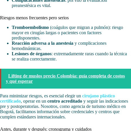
Complicaciones anestésicas
: por ello la evaluación
preanestésica es vital.
Riesgos menos frecuentes pero serios
Tromboembolismo
(coágulos que migran a pulmón): riesgo
mayor en cirugías largas o pacientes con factores
predisponentes.
Reacción adversa a la anestesia
y complicaciones
hemodinámicas.
Lesiones de órganos
: extremadamente raras cuando la técnica
se realiza correctamente.
Lifting de muslos precio Colombia: guía completa de costos
y qué esperar
Para minimizar riesgos, es esencial elegir un
cirujano plástico
certificado
, operar en un
centro acreditado
y seguir las indicaciones
pre y postoperatorias. Nosotros, como agencia de turismo médico en
Bogotá, facilitamos información sobre credenciales y centros que
cumplen estándares internacionales.
Antes, durante y después: cronograma y cuidados