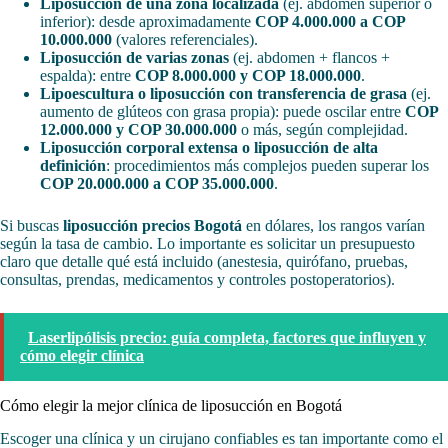
Liposucción de una zona localizada
(ej. abdomen superior o
inferior): desde aproximadamente
COP 4.000.000 a COP
10.000.000
(valores referenciales).
Liposucción de varias zonas
(ej. abdomen + flancos +
espalda): entre
COP 8.000.000 y COP 18.000.000
.
Lipoescultura o liposucción con transferencia de grasa
(ej.
aumento de glúteos con grasa propia): puede oscilar entre
COP
12.000.000 y COP 30.000.000
o más, según complejidad.
Liposucción corporal extensa o liposucción de alta
definición
: procedimientos más complejos pueden superar los
COP 20.000.000 a COP 35.000.000
.
Si buscas
liposucción precios Bogotá
en dólares, los rangos varían
según la tasa de cambio. Lo importante es solicitar un presupuesto
claro que detalle qué está incluido (anestesia, quirófano, pruebas,
consultas, prendas, medicamentos y controles postoperatorios).
Laserlipólisis precio: guía completa, factores que influyen y
cómo elegir clínica
Cómo elegir la mejor clínica de liposucción en Bogotá
Escoger una clínica y un cirujano confiables es tan importante como el