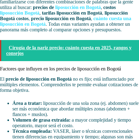
familiarizarse con diferentes combinaciones de palabras que la gente
utiliza al buscar:
precios de
liposucción en Bogotá
,
costos
liposucción Bogotá
,
tarifas liposucción en Bogotá
,
liposucción
Bogotá costos
,
precio liposucción en Bogotá
,
cuánto cuesta una
liposucción en Bogotá
. Todas estas variantes ayudan a obtener un
panorama más completo al comparar opciones y presupuestos.
Cirugía de la nariz precio: cuánto cuesta en 2025, rangos y
consejos
Factores que influyen en los precios de liposucción en Bogotá
El
precio de liposucción en Bogotá
no es fijo; está influenciado por
múltiples elementos. Comprenderlos te permite evaluar cotizaciones de
forma objetiva.
Área a tratar:
liposucción de una sola zona (ej. abdomen) suele
ser más económica que abordar múltiples zonas (abdomen +
flancos + muslos).
Volumen de grasa extraída:
a mayor complejidad y tiempo
operatorio, mayor será el costo.
Técnica empleada:
VASER, láser o técnicas convencionales
tienen diferencias en equipamiento y tiempo; algunas son más