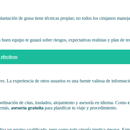
ntación de grasa tiene técnicas propias; no todos los cirujanos manejan
 buen equipo te guiará sobre riesgos, expectativas realistas y plan de r
efectivos
ores. La experiencia de otros usuarios es una fuente valiosa de informaci
ordinación de citas, traslados, alojamiento y asesoría en idioma. Como
c
demás,
asesoría gratuita
para planificar tu viaje y procedimiento.
iza un equipo cualificado, pero como toda cirugía implica riesgos. Entr