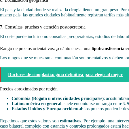
6. Localización geográfica
El país y la ciudad donde se realiza la cirugía tienen un gran peso. Po
mismo país, las grandes ciudades habitualmente registran tarifas más alt
7. Consultas, pruebas y atención postoperatoria
El coste puede incluir o no consultas preoperatorias, estudios de labora
Rango de precios orientativos: ¿cuánto cuesta una
lipotransferencia e
Los rangos que se muestran a continuación son orientativos y deben toma
Doctores de rinoplastia: guía definitiva para elegir al mejor
Precios aproximados por región
Colombia (Bogotá u otras ciudades principales)
: acostumbran
Latinoamérica en general
: suele encontrarse un rango entre
US
Estados Unidos y Europa occidental
: los precios pueden ir d
Repetimos que estos valores son
estimativos
. Por ejemplo, una interve
caso bilateral complejo con estancia y controles prolongados estará hacia