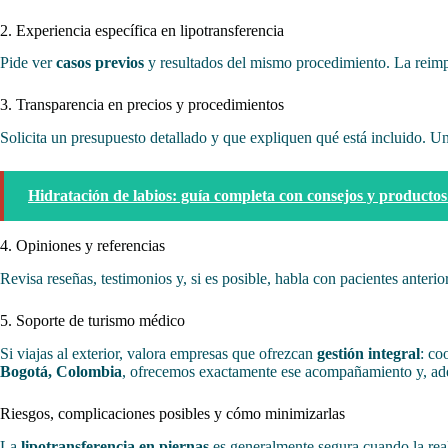
2. Experiencia específica en lipotransferencia
Pide ver
casos previos
y resultados del mismo procedimiento. La reimpla
3. Transparencia en precios y procedimientos
Solicita un presupuesto detallado y que expliquen qué está incluido. Un
Hidratación de labios: guía completa con consejos y productos 
4. Opiniones y referencias
Revisa reseñas, testimonios y, si es posible, habla con pacientes anteri
5. Soporte de turismo médico
Si viajas al exterior, valora empresas que ofrezcan
gestión integral
: co
Bogotá, Colombia
, ofrecemos exactamente ese acompañamiento y, a
Riesgos, complicaciones posibles y cómo minimizarlas
La
lipotransferencia en piernas
es generalmente segura cuando la real