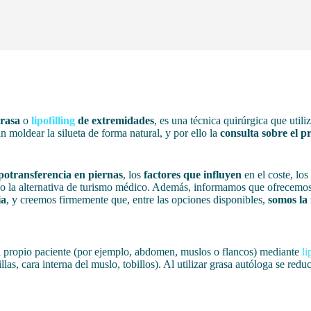
grasa
o
lipofilling
de extremidades
, es una técnica quirúrgica que util
 moldear la silueta de forma natural, y por ello la
consulta sobre el pr
ipotransferencia en piernas
, los
factores que influyen
en el coste, los
rando la alternativa de turismo médico. Además, informamos que ofrecemo
ia
, y creemos firmemente que, entre las opciones disponibles,
somos la 
l propio paciente (por ejemplo, abdomen, muslos o flancos) mediante
l
as, cara interna del muslo, tobillos). Al utilizar grasa autóloga se red