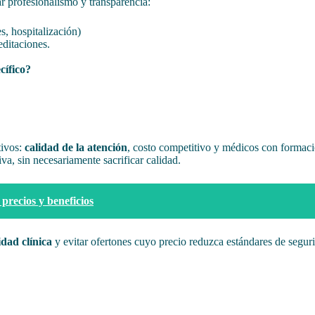
r profesionalismo y transparencia:
s, hospitalización)
editaciones.
cífico?
tivos:
calidad de la atención
, costo competitivo y médicos con formaci
va, sin necesariamente sacrificar calidad.
precios y beneficios
idad clínica
y evitar ofertones cuyo precio reduzca estándares de segur