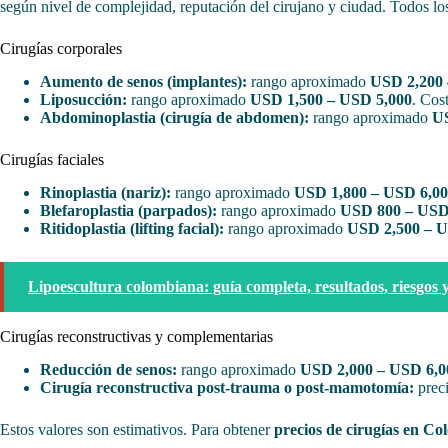
según nivel de complejidad, reputación del cirujano y ciudad. Todos los
Cirugías corporales
Aumento de senos (implantes):
rango aproximado
USD 2,200 
Liposucción:
rango aproximado
USD 1,500 – USD 5,000
. Cos
Abdominoplastia (cirugía de abdomen):
rango aproximado
US
Cirugías faciales
Rinoplastia (nariz):
rango aproximado
USD 1,800 – USD 6,0
Blefaroplastia (parpados):
rango aproximado
USD 800 – USD
Ritidoplastia (lifting facial):
rango aproximado
USD 2,500 – U
Lipoescultura colombiana: guía completa, resultados, riesgos y
Cirugías reconstructivas y complementarias
Reducción de senos:
rango aproximado
USD 2,000 – USD 6,0
Cirugía reconstructiva post-trauma o post-mamotomía:
preci
Estos valores son estimativos. Para obtener
precios de cirugías en Co