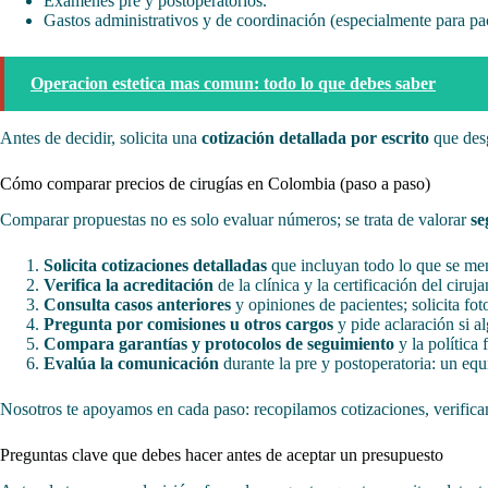
Exámenes pre y postoperatorios.
Gastos administrativos y de coordinación (especialmente para pac
Operacion estetica mas comun: todo lo que debes saber
Antes de decidir, solicita una
cotización detallada por escrito
que desg
Cómo comparar precios de cirugías en Colombia (paso a paso)
Comparar propuestas no es solo evaluar números; se trata de valorar
se
Solicita cotizaciones detalladas
que incluyan todo lo que se men
Verifica la acreditación
de la clínica y la certificación del ciru
Consulta casos anteriores
y opiniones de pacientes; solicita fo
Pregunta por comisiones u otros cargos
y pide aclaración si al
Compara garantías y protocolos de seguimiento
y la política 
Evalúa la comunicación
durante la pre y postoperatoria: un equ
Nosotros te apoyamos en cada paso: recopilamos cotizaciones, verifica
Preguntas clave que debes hacer antes de aceptar un presupuesto