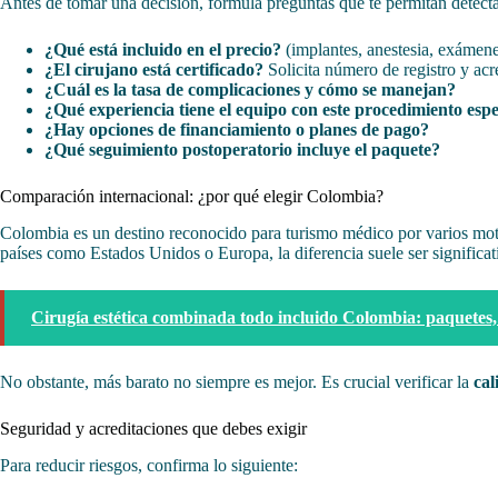
Antes de tomar una decisión, formula preguntas que te permitan detecta
¿Qué está incluido en el precio?
(implantes, anestesia, exámene
¿El cirujano está certificado?
Solicita número de registro y acr
¿Cuál es la tasa de complicaciones y cómo se manejan?
¿Qué experiencia tiene el equipo con este procedimiento espe
¿Hay opciones de financiamiento o planes de pago?
¿Qué seguimiento postoperatorio incluye el paquete?
Comparación internacional: ¿por qué elegir Colombia?
Colombia es un destino reconocido para turismo médico por varios mo
países como Estados Unidos o Europa, la diferencia suele ser significati
Cirugía estética combinada todo incluido Colombia: paquetes, 
No obstante, más barato no siempre es mejor. Es crucial verificar la
cal
Seguridad y acreditaciones que debes exigir
Para reducir riesgos, confirma lo siguiente: