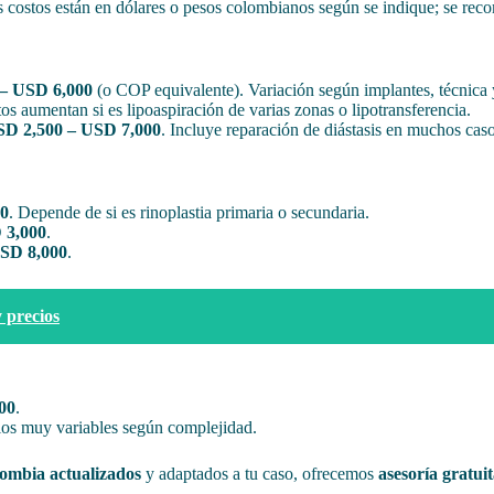
 costos están en dólares o pesos colombianos según se indique; se recom
– USD 6,000
(o COP equivalente). Variación según implantes, técnica y
tos aumentan si es lipoaspiración de varias zonas o lipotransferencia.
D 2,500 – USD 7,000
. Incluye reparación de diástasis en muchos caso
00
. Depende de si es rinoplastia primaria o secundaria.
 3,000
.
SD 8,000
.
 precios
00
.
os muy variables según complejidad.
lombia actualizados
y adaptados a tu caso, ofrecemos
asesoría gratui