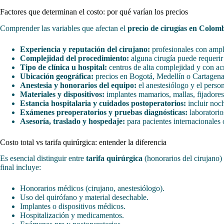
Factores que determinan el costo: por qué varían los precios
Comprender las variables que afectan el
precio de cirugías en Colom
Experiencia y reputación del cirujano:
profesionales con ampl
Complejidad del procedimiento:
alguna cirugía puede requerir
Tipo de clínica u hospital:
centros de alta complejidad y con acr
Ubicación geográfica:
precios en Bogotá, Medellín o Cartagena 
Anestesia y honorarios del equipo:
el anestesiólogo y el perso
Materiales y dispositivos:
implantes mamarios, mallas, fijadores
Estancia hospitalaria y cuidados postoperatorios:
incluir noch
Exámenes preoperatorios y pruebas diagnósticas:
laboratorio
Asesoría, traslado y hospedaje:
para pacientes internacionales o
Costo total vs tarifa quirúrgica: entender la diferencia
Es esencial distinguir entre
tarifa quirúrgica
(honorarios del cirujano)
final incluye:
Honorarios médicos (cirujano, anestesiólogo).
Uso del quirófano y material desechable.
Implantes o dispositivos médicos.
Hospitalización y medicamentos.