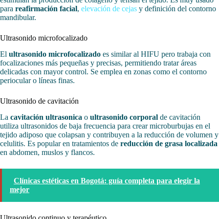
para
reafirmación facial
,
elevación de cejas
y definición del contorno
mandibular.
Ultrasonido microfocalizado
El
ultrasonido microfocalizado
es similar al HIFU pero trabaja con
focalizaciones más pequeñas y precisas, permitiendo tratar áreas
delicadas con mayor control. Se emplea en zonas como el contorno
periocular o líneas finas.
Ultrasonido de cavitación
La
cavitación ultrasonica
o
ultrasonido corporal
de cavitación
utiliza ultrasonidos de baja frecuencia para crear microburbujas en el
tejido adiposo que colapsan y contribuyen a la reducción de volumen y
celulitis. Es popular en tratamientos de
reducción de grasa localizada
en abdomen, muslos y flancos.
Clínicas estéticas en Bogotá: guía completa para elegir la
mejor
Ultrasonido continuo y terapéutico