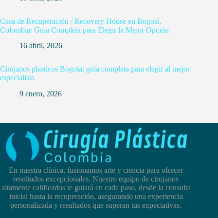
Casa de Recuperación / Recovery House en Bogotá,
Colombia: Guía Completa para Elegir la Mejor Opción
16 abril, 2026
Cirujanos plasticos Bogota: guía completa para elegir al mejor
especialista
9 enero, 2026
En nuestra clínica, fusionamos arte y ciencia para ofrecer
resultados excepcionales. Nuestro equipo de cirujanos
altamente calificados te guiará en cada paso, desde la consulta
inicial hasta la recuperación, asegurando una experiencia
personalizada y resultados que superan tus expectativas.