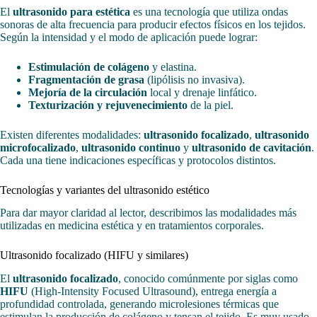
El
ultrasonido para estética
es una tecnología que utiliza ondas
sonoras de alta frecuencia para producir efectos físicos en los tejidos.
Según la intensidad y el modo de aplicación puede lograr:
Estimulación de colágeno
y elastina.
Fragmentación de grasa
(lipólisis no invasiva).
Mejoría de la circulación
local y drenaje linfático.
Texturización y rejuvenecimiento
de la piel.
Existen diferentes modalidades:
ultrasonido focalizado
,
ultrasonido
microfocalizado
,
ultrasonido continuo
y
ultrasonido de cavitación
.
Cada una tiene indicaciones específicas y protocolos distintos.
Tecnologías y variantes del ultrasonido estético
Para dar mayor claridad al lector, describimos las modalidades más
utilizadas en medicina estética y en tratamientos corporales.
Ultrasonido focalizado (HIFU y similares)
El
ultrasonido focalizado
, conocido comúnmente por siglas como
HIFU
(High-Intensity Focused Ultrasound), entrega energía a
profundidad controlada, generando microlesiones térmicas que
estimulan la producción de colágeno y tensan el tejido. Es muy usado